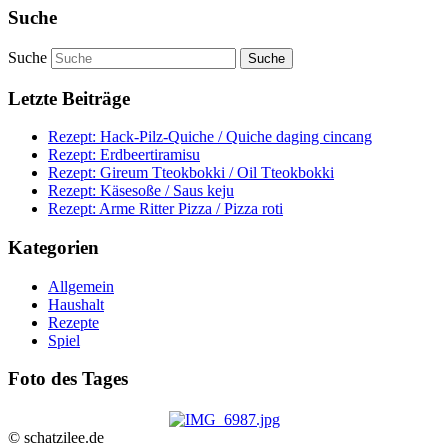
Suche
Suche
Letzte Beiträge
Rezept: Hack-Pilz-Quiche / Quiche daging cincang
Rezept: Erdbeertiramisu
Rezept: Gireum Tteokbokki / Oil Tteokbokki
Rezept: Käsesoße / Saus keju
Rezept: Arme Ritter Pizza / Pizza roti
Kategorien
Allgemein
Haushalt
Rezepte
Spiel
Foto des Tages
© schatzilee.de