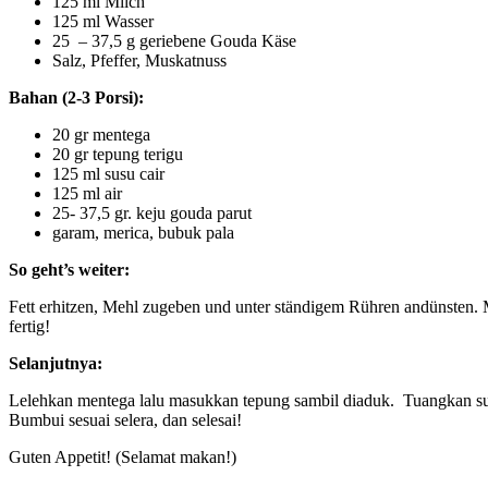
125 ml Milch
125 ml Wasser
25 – 37,5 g geriebene Gouda Käse
Salz, Pfeffer, Muskatnuss
Bahan (2-3 Porsi):
20 gr mentega
20 gr tepung terigu
125 ml susu cair
125 ml air
25- 37,5 gr. keju gouda parut
garam, merica, bubuk pala
So geht’s weiter:
Fett erhitzen, Mehl zugeben und unter ständigem Rühren andünsten
fertig!
Selanjutnya:
Lelehkan mentega lalu masukkan tepung sambil diaduk. Tuangkan susu
Bumbui sesuai selera, dan selesai!
Guten Appetit! (Selamat makan!)