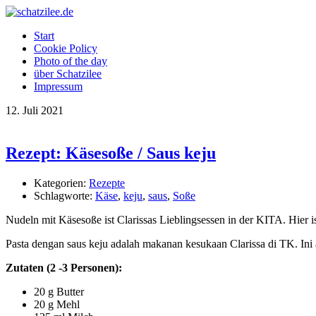
Start
Cookie Policy
Photo of the day
über Schatzilee
Impressum
12.
Juli
2021
Rezept: Käsesoße / Saus keju
Kategorien:
Rezepte
Schlagworte:
Käse
,
keju
,
saus
,
Soße
Nudeln mit Käsesoße ist Clarissas Lieblingsessen in der KITA. Hier 
Pasta dengan saus keju adalah makanan kesukaan Clarissa di TK. Ini
Zutaten (2 -3 Personen):
20 g Butter
20 g Mehl