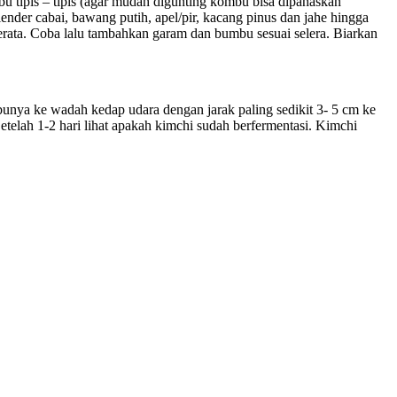
 tipis – tipis (agar mudah digunting kombu bisa dipanaskan
lender cabai, bawang putih, apel/pir, kacang pinus dan jahe hingga
rata. Coba lalu tambahkan garam dan bumbu sesuai selera. Biarkan
unya ke wadah kedap udara dengan jarak paling sedikit 3- 5 cm ke
Setelah 1-2 hari lihat apakah kimchi sudah berfermentasi. Kimchi