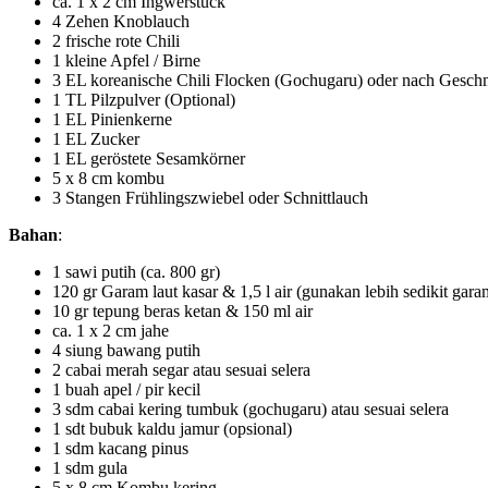
ca. 1 x 2 cm Ingwerstück
4 Zehen Knoblauch
2 frische rote Chili
1 kleine Apfel / Birne
3 EL koreanische Chili Flocken (Gochugaru) oder nach Gesc
1 TL Pilzpulver (Optional)
1 EL Pinienkerne
1 EL Zucker
1 EL geröstete Sesamkörner
5 x 8 cm kombu
3 Stangen Frühlingszwiebel oder Schnittlauch
Bahan
:
1 sawi putih (ca. 800 gr)
120 gr Garam laut kasar & 1,5 l air (gunakan lebih sedikit ga
10 gr tepung beras ketan & 150 ml air
ca. 1 x 2 cm jahe
4 siung bawang putih
2 cabai merah segar atau sesuai selera
1 buah apel / pir kecil
3 sdm cabai kering tumbuk (gochugaru) atau sesuai selera
1 sdt bubuk kaldu jamur (opsional)
1 sdm kacang pinus
1 sdm gula
5 x 8 cm Kombu kering