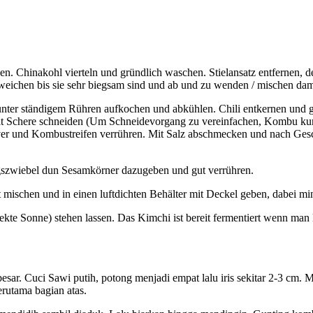
hen. Chinakohl vierteln und gründlich waschen. Stielansatz entfernen, 
chen bis sie sehr biegsam sind und ab und zu wenden / mischen damit 
unter ständigem Rühren aufkochen und abkühlen. Chili entkernen und 
 mit Schere schneiden (Um Schneidevorgang zu vereinfachen, Kombu k
lver und Kombustreifen verrühren. Mit Salz abschmecken und nach Ges
gszwiebel dun Sesamkörner dazugeben und gut verrühren.
schen und in einen luftdichten Behälter mit Deckel geben, dabei min
ekte Sonne) stehen lassen. Das Kimchi ist bereit fermentiert wenn man 
besar. Cuci Sawi putih, potong menjadi empat lalu iris sekitar 2-3 cm
erutama bagian atas.