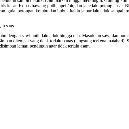
endidih sambil diaduk. Lalu biarkan hingga mendingin. Gunting kombu
ris kasar. Kupas bawang putih, apel /pir, dan jahe lalu potong kasar. B
an, gula, potongan kombu dan bubuk kaldu jamur lalu aduk sampai me
an saus.
mbu dengan sawi putih lalu aduk hingga rata. Masukkan sawi dan bumb
. Simpan ditempat yang tidak terlalu panas (langsung terkena matahari). 
isimpan lemari pendingin agar tidak terlalu asam.