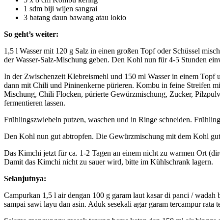
1 sdm biji wijen sangrai
3 batang daun bawang atau lokio
So geht’s weiter:
1,5 l Wasser mit 120 g Salz in einen großen Topf oder Schüssel misc
der Wasser-Salz-Mischung geben. Den Kohl nun für 4-5 Stunden einwei
In der Zwischenzeit Klebreismehl und 150 ml Wasser in einem Topf 
dann mit Chili und Pininenkerne pürieren. Kombu in feine Streifen
Mischung, Chili Flocken, pürierte Gewürzmischung, Zucker, Pilzpu
fermentieren lassen.
Frühlingszwiebeln putzen, waschen und in Ringe schneiden. Frühlin
Den Kohl nun gut abtropfen. Die Gewürzmischung mit dem Kohl gut mi
Das Kimchi jetzt für ca. 1-2 Tagen an einem nicht zu warmen Ort (dir
Damit das Kimchi nicht zu sauer wird, bitte im Kühlschrank lagern.
Selanjutnya:
Campurkan 1,5 l air dengan 100 g garam laut kasar di panci / wadah 
sampai sawi layu dan asin. Aduk sesekali agar garam tercampur rata t