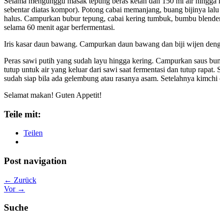
Selama mengunggu masak tepung beras ketan dan 150 ml air hingga m
sebentar diatas kompor). Potong cabai memanjang, buang bijinya lalu i
halus. Campurkan bubur tepung, cabai kering tumbuk, bumbu blender
selama 60 menit agar berfermentasi.
Iris kasar daun bawang. Campurkan daun bawang dan biji wijen deng
Peras sawi putih yang sudah layu hingga kering. Campurkan saus bu
tutup untuk air yang keluar dari sawi saat fermentasi dan tutup rapat
sudah siap bila ada gelembung atau rasanya asam. Setelahnya kimchi d
Selamat makan! Guten Appetit!
Teile mit:
Teilen
Post navigation
← Zurück
Vor →
Suche