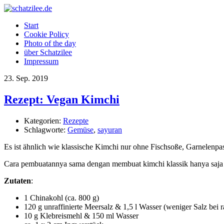
Start
Cookie Policy
Photo of the day
über Schatzilee
Impressum
23.
Sep.
2019
Rezept: Vegan Kimchi
Kategorien:
Rezepte
Schlagworte:
Gemüse
,
sayuran
Es ist ähnlich wie klassische Kimchi nur ohne Fischsoße, Garnelen
Cara pembuatannya sama dengan membuat kimchi klassik hanya saja t
Zutaten
:
1 Chinakohl (ca. 800 g)
120 g unraffinierte Meersalz & 1,5 l Wasser (weniger Salz bei r
10 g Klebreismehl & 150 ml Wasser