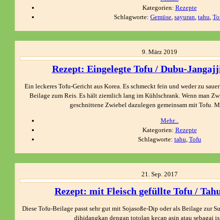
Kategorien:
Rezepte
Schlagworte:
Gemüse
,
sayuran
,
tahu
,
To
9.
März
2019
Rezept: Eingelegte Tofu / Dubu-Jangajji
Ein leckeres Tofu-Gericht aus Korea. Es schmeckt fein und weder zu sauer 
Beilage zum Reis. Es hält ziemlich lang im Kühlschrank. Wenn man Z
geschnittene Zwiebel dazulegen gemeinsam mit Tofu. 
Mehr...
Kategorien:
Rezepte
Schlagworte:
tahu
,
Tofu
21.
Sep.
2017
Rezept: mit Fleisch gefüllte Tofu / Tahu
Diese Tofu-Beilage passt sehr gut mit Sojasoße-Dip oder als Beilage zur 
dihidangkan dengan totolan kecap asin atau sebagai isi