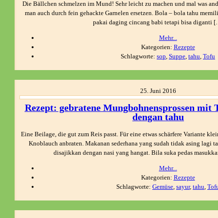
Die Bällchen schmelzen im Mund! Sehr leicht zu machen und mal was and
man auch durch fein gehackte Garnelen ersetzen. Bola – bola tahu memil
pakai daging cincang babi tetapi bisa diganti 
Mehr...
Kategorien:
Rezepte
Schlagworte:
sop
,
Suppe
,
tahu
,
Tofu
25.
Juni
2016
Rezept: gebratene Mungbohnensprossen mit T
dengan tahu
Eine Beilage, die gut zum Reis passt. Für eine etwas schärfere Variante kle
Knoblauch anbraten. Makanan sederhana yang sudah tidak asing lagi tap
disajikkan dengan nasi yang hangat. Bila suka pedas masukk
Mehr...
Kategorien:
Rezepte
Schlagworte:
Gemüse
,
sayur
,
tahu
,
Tof