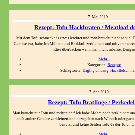
7.
Mai
2019
Rezept: Tofu Hackbraten / Meatloaf d
Mit dem Tofu schmeckt es etwas leichter und man braucht nicht so viel F
Gemüse isst, habe Ich Möhren und Brokkoli zerkleinert und mitverarbeitet
Käse überbacken wenn man nicht möchte. Denga
Mehr...
Kategorien:
Rezepte
Schlagworte:
Daging cincang
,
Hackfleisch
,
ta
17.
Apr.
2019
Rezept: Tofu Bratlinge / Perkedel
Man braucht nur Tofu und mehr nicht! Ich habe Möhre noch zerkleinert u
auch andere Gemüse zerkleinert und dazugeben nach Wünsch oder gar ni
benutzt und keine Seiden Tofu da der Tofu […
Mehr...