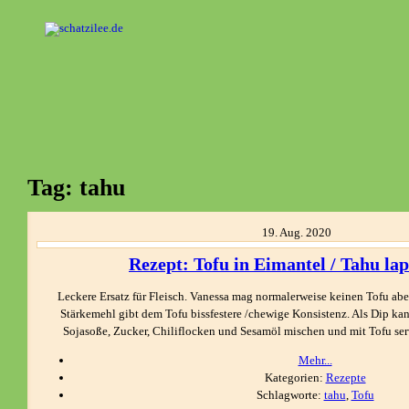
OK
Tag: tahu
19.
Aug.
2020
Rezept: Tofu in Eimantel / Tahu lap
Leckere Ersatz für Fleisch. Vanessa mag normalerweise keinen Tofu abe
Stärkemehl gibt dem Tofu bissfestere /chewige Konsistenz. Als Dip k
Sojasoße, Zucker, Chiliflocken und Sesamöl mischen und mit Tofu se
Mehr...
Kategorien:
Rezepte
Schlagworte:
tahu
,
Tofu