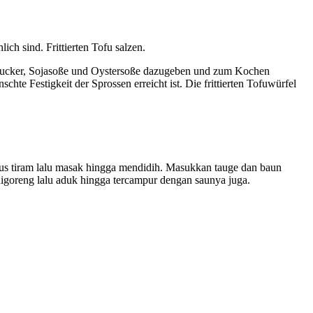
ch sind. Frittierten Tofu salzen.
g, Zucker, Sojasoße und Oystersoße dazugeben und zum Kochen
te Festigkeit der Sprossen erreicht ist. Die frittierten Tofuwürfel
aus tiram lalu masak hingga mendidih. Masukkan tauge dan baun
digoreng lalu aduk hingga tercampur dengan saunya juga.