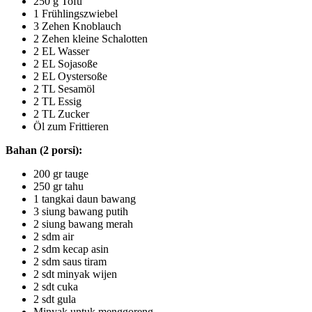
250 g Tofu
1 Frühlingszwiebel
3 Zehen Knoblauch
2 Zehen kleine Schalotten
2 EL Wasser
2 EL Sojasoße
2 EL Oystersoße
2 TL Sesamöl
2 TL Essig
2 TL Zucker
Öl zum Frittieren
Bahan (2 porsi):
200 gr tauge
250 gr tahu
1 tangkai daun bawang
3 siung bawang putih
2 siung bawang merah
2 sdm air
2 sdm kecap asin
2 sdm saus tiram
2 sdt minyak wijen
2 sdt cuka
2 sdt gula
Minyak untuk menggoreng