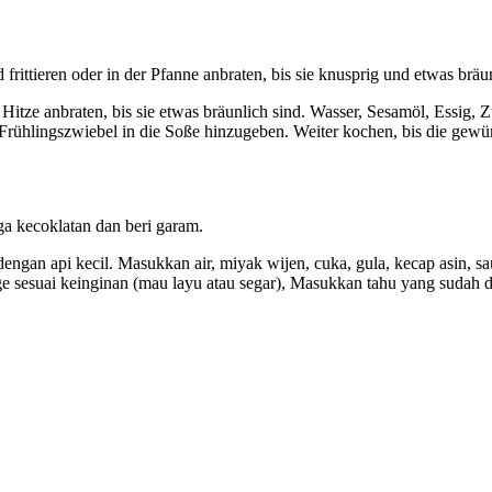
tieren oder in der Pfanne anbraten, bis sie knusprig und etwas bräunli
 Hitze anbraten, bis sie etwas bräunlich sind. Wasser, Sesamöl, Essi
ühlingszwiebel in die Soße hinzugeben. Weiter kochen, bis die gewünsch
ga kecoklatan dan beri garam.
gan api kecil. Masukkan air, miyak wijen, cuka, gula, kecap asin, s
e sesuai keinginan (mau layu atau segar), Masukkan tahu yang sudah 