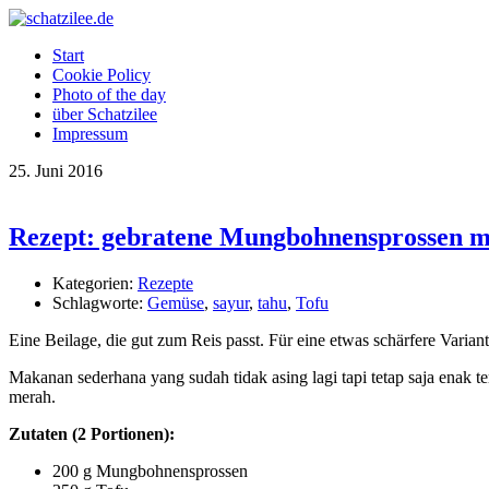
Start
Cookie Policy
Photo of the day
über Schatzilee
Impressum
25.
Juni
2016
Rezept: gebratene Mungbohnensprossen mi
Kategorien:
Rezepte
Schlagworte:
Gemüse
,
sayur
,
tahu
,
Tofu
Eine Beilage, die gut zum Reis passt. Für eine etwas schärfere Varian
Makanan sederhana yang sudah tidak asing lagi tapi tetap saja enak
merah.
Zutaten (2 Portionen):
200 g Mungbohnensprossen