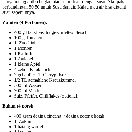
hanya mengganti sebagian atau seluruh air dengan susu. Aku pakai
perbandingan 50:50 untuk Susu dan air. Kalau mau air bisa diganti
susu sepenuhnya.
Zutaten (4 Portionen):
400 g Hackfleisch / gewürfeltes Fleisch
100 g Tomaten
1 Zucchini
1 Möhren
1 Kartoffel
1 Zwiebel
1 kleine Apfel
4 zehen Knoblauch
3 gehäufter EL Currypulver
1/2 TL gemahlene Kreuzkümmel
300 ml Wasser
300 ml Milch
Salz, Pfeffer, Chiliflakes (optional)
Bahan (4 porsi):
400 gram daging cincang / daging potong kotak
1 Zukini
1 batang wortel
1 kentang