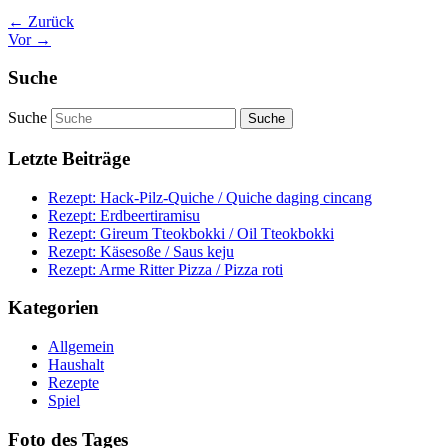
← Zurück
Vor →
Suche
Suche
Letzte Beiträge
Rezept: Hack-Pilz-Quiche / Quiche daging cincang
Rezept: Erdbeertiramisu
Rezept: Gireum Tteokbokki / Oil Tteokbokki
Rezept: Käsesoße / Saus keju
Rezept: Arme Ritter Pizza / Pizza roti
Kategorien
Allgemein
Haushalt
Rezepte
Spiel
Foto des Tages