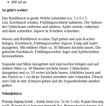
600 ml air
So geht’s weiter:
Das Rindfleisch in große Würfel schneiden (ca. 5 x 6 x 5
cm). Knoblauch schälen. Frühlingszwiebeln halbieren. Die Spitzen
der Chilischoten entfernen und säubern. Apfel vierteln, entkernen
und dünn schneiden. Ingwer in Scheiben schneiden.
Wasser und Rindfleisch in einen Topf geben und zum Kochen
bringen. Knoblauch, Frühlingszwiebel, Ingwer, Essig und Apfel
dazugeben. Mit mittlerer Hitze ca. 30 Minuten köcheln lassen. Die
gekochte Knoblauch, Frühlingszwiebel, Inger und Apfelscheiben
herausnehmen.
Sojasoße und Mirin dazugeben und zum kochen bringen und auf
mittlere Hitze ca. 30 Minuten köcheln lassen. Chilischoten
dazugeben und ca. 10 weiter köcheln lassen. Abkühlen lassen und
das Fleisch in 1 cm dicke Streifen zerreißen oder schneiden. Fleisch
und Chili in eine Schüssel geben und die Sojasoßenbrühe darüber
gießen.
Selanjutnya:
Potong daging kotak – kotak besar (ca. 5x 6x 5 cm). Kupas bawang
putih. Potong daun bawang menjadi dua. Potong bagian batang atas