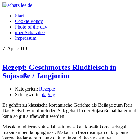
OK
Start
Cookie Policy
Photo of the day
über Schatzilee
Impressum
7.
Apr.
2019
Rezept: Geschmortes Rindfleisch in
Sojasoße / Jangjorim
Kategorien:
Rezepte
Schlagworte:
daging
Es gehört zu klassische koreanische Gerichte als Beilage zum Reis.
Das Fleisch wird durch den Salzgehalt in der Sojasoße haltbarer und
kann so gut aufbewahrt werden.
Masakan ini termasuk salah satu masakan klassik korea sebagai
makanan pendamping nasi. Makan ini bisa disimpan cukup lama
karena kadar garam yang cukup tinggi di kecap asinnya.