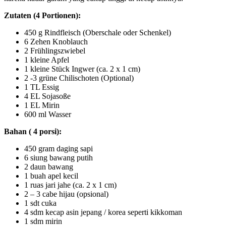
Zutaten (4 Portionen):
450 g Rindfleisch (Oberschale oder Schenkel)
6 Zehen Knoblauch
2 Frühlingszwiebel
1 kleine Apfel
1 kleine Stück Ingwer (ca. 2 x 1 cm)
2 -3 grüne Chilischoten (Optional)
1 TL Essig
4 EL Sojasoße
1 EL Mirin
600 ml Wasser
Bahan ( 4 porsi):
450 gram daging sapi
6 siung bawang putih
2 daun bawang
1 buah apel kecil
1 ruas jari jahe (ca. 2 x 1 cm)
2 – 3 cabe hijau (opsional)
1 sdt cuka
4 sdm kecap asin jepang / korea seperti kikkoman
1 sdm mirin