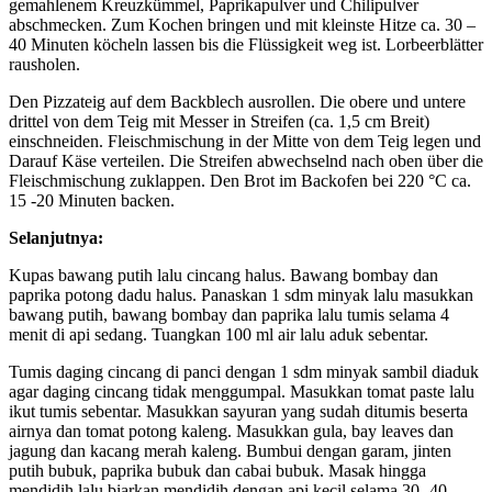
gemahlenem Kreuzkümmel, Paprikapulver und Chilipulver
abschmecken. Zum Kochen bringen und mit kleinste Hitze ca. 30 –
40 Minuten köcheln lassen bis die Flüssigkeit weg ist. Lorbeerblätter
rausholen.
Den Pizzateig auf dem Backblech ausrollen. Die obere und untere
drittel von dem Teig mit Messer in Streifen (ca. 1,5 cm Breit)
einschneiden. Fleischmischung in der Mitte von dem Teig legen und
Darauf Käse verteilen. Die Streifen abwechselnd nach oben über die
Fleischmischung zuklappen. Den Brot im Backofen bei 220 °C ca.
15 -20 Minuten backen.
Selanjutnya:
Kupas bawang putih lalu cincang halus. Bawang bombay dan
paprika potong dadu halus. Panaskan 1 sdm minyak lalu masukkan
bawang putih, bawang bombay dan paprika lalu tumis selama 4
menit di api sedang. Tuangkan 100 ml air lalu aduk sebentar.
Tumis daging cincang di panci dengan 1 sdm minyak sambil diaduk
agar daging cincang tidak menggumpal. Masukkan tomat paste lalu
ikut tumis sebentar. Masukkan sayuran yang sudah ditumis beserta
airnya dan tomat potong kaleng. Masukkan gula, bay leaves dan
jagung dan kacang merah kaleng. Bumbui dengan garam, jinten
putih bubuk, paprika bubuk dan cabai bubuk. Masak hingga
mendidih lalu biarkan mendidih dengan api kecil selama 30- 40