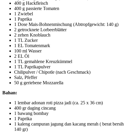
400 g Hackfleisch
400 g passierte Tomaten
1 Zwiebel
1 Paprika
1 Dose Mais-Bohnenmischung (Abtropfgewicht: 140 g)
2 getrocknete Lorbeerblätter
2 zehen Knoblauch
1 TL Zucker
1 EL Tomatenmark
100 ml Wasser
2 EL Öl
1 TL gemahlene Kreuzkümmel
1 TL Paprikapulver
Chilipulver / Chipotle (nach Geschmack)
Salz, Pfeffer
50 g geriebene Mozzarella
Bahan:
1 lembar adonan roti pizza jadi (ca. 25 x 36 cm)
400 gr daging cincang
1 bawang bombay
1 Paprika
1 kaleng campuran jagung dan kacang merah ( berat bersih
140 gr)