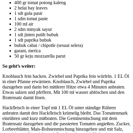
400 gr tomat potong kaleng
2 helai bay leaves
1 sdt gula pasir
1 sdm tomat paste
100 ml air
2 sdm minyak sayur
1 sdt jinten putih bubuk
1 sdt paprika bubuk
bubuk cabai / chipotle (sesuai selera)
garam, merica
50 gr keju mozzarella parut
So geht’s weiter:
Knoblauch fein hacken. Zwiebel und Paprika fein würfeln. 1 EL Öl
in einer Pfanne erwärmen. Knoblauch, Zwiebel und Paprika
dazugeben und darin bei mittlerer Hitze etwa 4 Minuten anbraten.
Etwas salzen und pfeffern. Mit 100 ml wasser ablöschen und den
Bratensatz damit lösen.
Hackfleisch in einer Topf mit 1 EL Öl unter ständige Rühren
anbraten damit den Hackfleisch krümelig bleibt. Das Tomatenmark
einrühren und kurz mitbraten. Die Gemüsemischung mit dem
Bratensatz dazugeben und die passierten Tomaten angießen. Zucker,
Lorbeerblätter, Mais-Bohnenmischung hinzugeben und mit Salz,