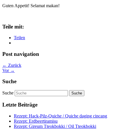
Guten Appetit! Selamat makan!
Teile mit:
Teilen
Post navigation
← Zurück
Vor →
Suche
Suche
Letzte Beiträge
Rezept: Hack-Pilz-Quiche / Quiche daging cincang
Rezept: Erdbeertiramisu
Rezept: Gireum Tteokbokki / Oil Tteokbokki