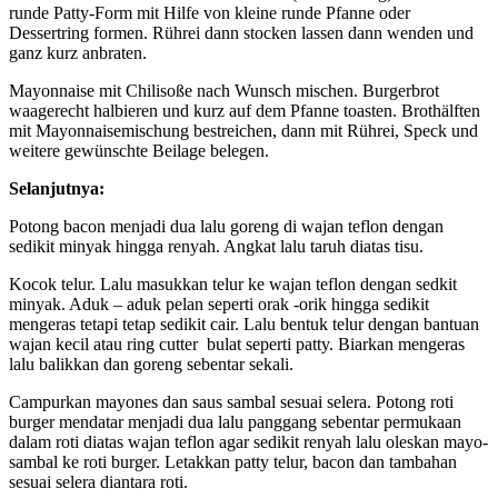
runde Patty-Form mit Hilfe von kleine runde Pfanne oder
Dessertring formen. Rührei dann stocken lassen dann wenden und
ganz kurz anbraten.
Mayonnaise mit Chilisoße nach Wunsch mischen. Burgerbrot
waagerecht halbieren und kurz auf dem Pfanne toasten. Brothälften
mit Mayonnaisemischung bestreichen, dann mit Rührei, Speck und
weitere gewünschte Beilage belegen.
Selanjutnya:
Potong bacon menjadi dua lalu goreng di wajan teflon dengan
sedikit minyak hingga renyah. Angkat lalu taruh diatas tisu.
Kocok telur. Lalu masukkan telur ke wajan teflon dengan sedkit
minyak. Aduk – aduk pelan seperti orak -orik hingga sedikit
mengeras tetapi tetap sedikit cair. Lalu bentuk telur dengan bantuan
wajan kecil atau ring cutter bulat seperti patty. Biarkan mengeras
lalu balikkan dan goreng sebentar sekali.
Campurkan mayones dan saus sambal sesuai selera. Potong roti
burger mendatar menjadi dua lalu panggang sebentar permukaan
dalam roti diatas wajan teflon agar sedikit renyah lalu oleskan mayo-
sambal ke roti burger. Letakkan patty telur, bacon dan tambahan
sesuai selera diantara roti.