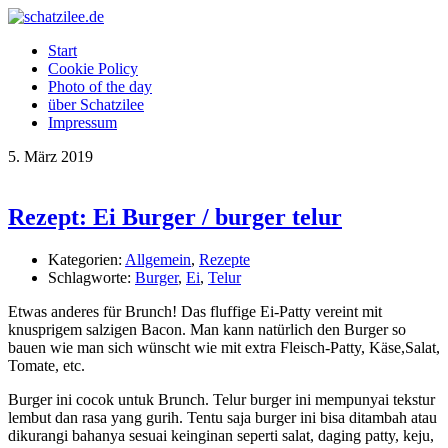
OK
Start
Cookie Policy
Photo of the day
über Schatzilee
Impressum
5.
März
2019
Rezept: Ei Burger / burger telur
Kategorien:
Allgemein
,
Rezepte
Schlagworte:
Burger
,
Ei
,
Telur
Etwas anderes für Brunch! Das fluffige Ei-Patty vereint mit
knusprigem salzigen Bacon. Man kann natürlich den Burger so
bauen wie man sich wünscht wie mit extra Fleisch-Patty, Käse,Salat,
Tomate, etc.
Burger ini cocok untuk Brunch. Telur burger ini mempunyai tekstur
lembut dan rasa yang gurih. Tentu saja burger ini bisa ditambah atau
dikurangi bahanya sesuai keinginan seperti salat, daging patty, keju,