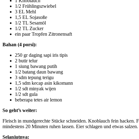
1 Knoblauch
1/2 Frühlingszwiebel
3 EL Mehl
1,5 EL Sojasoße
1/2 TL Sesamöl
1/2 TL Zucker
ein paar Tropfen Zitronensaft
Bahan (4 porsi):
250 gr daging sapi iris tipis
2 butir telur
1 siung bawang putih
1/2 batang daun bawang
3 sdm tepung terigu
1,5 sdm kecap asin kikomann
1/2 sdt minyak wijen
1/2 sdt gula
beberapa tetes air lemon
So geht’s weiter:
Fleisch in mundgerechte Stücke schneiden. Knoblauch fein hacken. Fr
mindestens 20 Minuten ruhen lassen. Eier schlagen und etwas salzen. 
Selanjutnya: