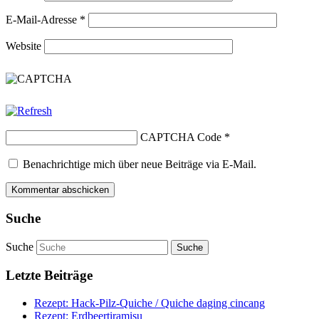
E-Mail-Adresse
*
Website
CAPTCHA Code
*
Benachrichtige mich über neue Beiträge via E-Mail.
Suche
Suche
Letzte Beiträge
Rezept: Hack-Pilz-Quiche / Quiche daging cincang
Rezept: Erdbeertiramisu