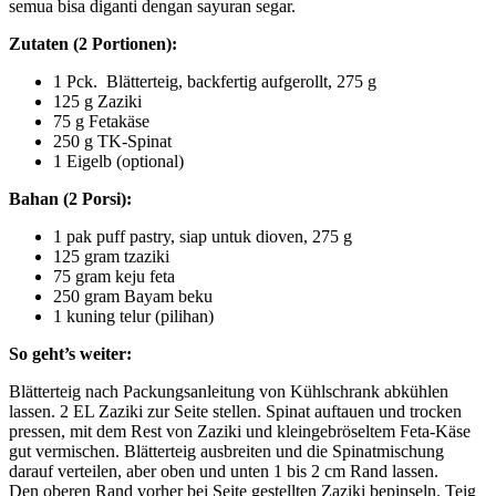
semua bisa diganti dengan sayuran segar.
Zutaten (2 Portionen):
1 Pck. Blätterteig, backfertig aufgerollt, 275 g
125 g Zaziki
75 g Fetakäse
250 g TK-Spinat
1 Eigelb (optional)
Bahan (2 Porsi):
1 pak puff pastry, siap untuk dioven, 275 g
125 gram tzaziki
75 gram keju feta
250 gram Bayam beku
1 kuning telur (pilihan)
So geht’s weiter:
Blätterteig nach Packungsanleitung von Kühlschrank abkühlen
lassen. 2 EL Zaziki zur Seite stellen. Spinat auftauen und trocken
pressen, mit dem Rest von Zaziki und kleingebröseltem Feta-Käse
gut vermischen. Blätterteig ausbreiten und die Spinatmischung
darauf verteilen, aber oben und unten 1 bis 2 cm Rand lassen.
Den oberen Rand vorher bei Seite gestellten Zaziki bepinseln. Teig