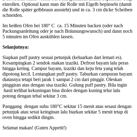
einrollen. Optional kann man die Rolle mit Eigelb bepinseln (damit
die Rolle später gelbbraun aussieht) und in ca. 3 cm dicke Scheiben
schneiden.
Im heißen Ofen bei 180° C ca. 15 Minuten backen (oder nach
Packungsanleitung oder je nach Bräunungswunsch) und dann noch
5 minuten im Ofen auskühlen lassen.
Selanjutnya:
Siapkan puff pastry sesuai petunjuk (keluarkan dari lemari es).
Kesampingkan 2 sendok makan tzaziki. Defrost bayam lalu peras
hingga kering. Campur bayam, tzaziki dan keju feta yang telah
dipotong kecil. Lentangkan puff pastry. Taburkan campuran bayam
diatasnya tetapi beri jarak 1 sampai 2 cm dari pinggir. Oleskan
pinggiran atas dengan sisa tzaziki. Gulung puff pastry. Bila ingin
hasil terlihat kekuningan bisa dioles dengan kuning telur lalu
potong dengan tebal sekitar 3 cm.
Panggang dengan suhu 180°C sekitar 15 menit atau sesaui dengan
petunjuk atau sesui keinginan lalu biarkan sekitar 5 menit tetap di
oven hingga sedikit dingin.
Selamat makan! (Guten Appetit!)