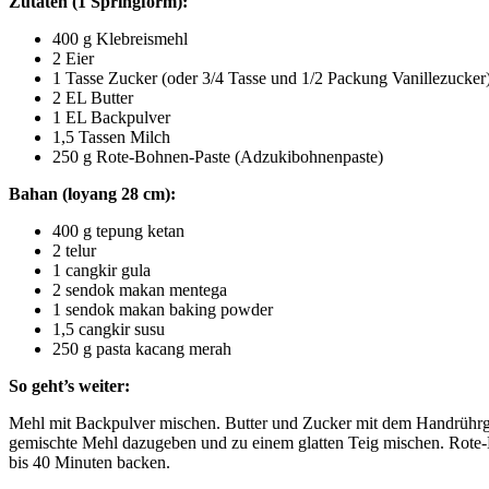
Zutaten (1 Springform):
400 g Klebreismehl
2 Eier
1 Tasse Zucker (oder 3/4 Tasse und 1/2 Packung Vanillezucker
2 EL Butter
1 EL Backpulver
1,5 Tassen Milch
250 g Rote-Bohnen-Paste (Adzukibohnenpaste)
Bahan (loyang 28 cm):
400 g tepung ketan
2 telur
1 cangkir gula
2 sendok makan mentega
1 sendok makan baking powder
1,5 cangkir susu
250 g pasta kacang merah
So geht’s weiter:
Mehl mit Backpulver mischen. Butter und Zucker mit dem Handrührgerä
gemischte Mehl dazugeben und zu einem glatten Teig mischen. Rote-
bis 40 Minuten backen.