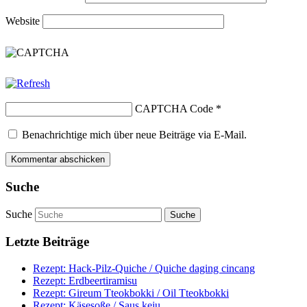
Website
CAPTCHA Code
*
Benachrichtige mich über neue Beiträge via E-Mail.
Suche
Suche
Letzte Beiträge
Rezept: Hack-Pilz-Quiche / Quiche daging cincang
Rezept: Erdbeertiramisu
Rezept: Gireum Tteokbokki / Oil Tteokbokki
Rezept: Käsesoße / Saus keju