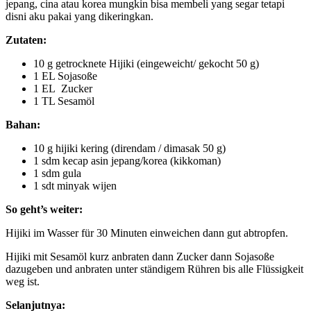
jepang, cina atau korea mungkin bisa membeli yang segar tetapi
disni aku pakai yang dikeringkan.
Zutaten:
10 g getrocknete Hijiki (eingeweicht/ gekocht 50 g)
1 EL Sojasoße
1 EL Zucker
1 TL Sesamöl
Bahan:
10 g hijiki kering (direndam / dimasak 50 g)
1 sdm kecap asin jepang/korea (kikkoman)
1 sdm gula
1 sdt minyak wijen
So geht’s weiter:
Hijiki im Wasser für 30 Minuten einweichen dann gut abtropfen.
Hijiki mit Sesamöl kurz anbraten dann Zucker dann Sojasoße
dazugeben und anbraten unter ständigem Rühren bis alle Flüssigkeit
weg ist.
Selanjutnya: