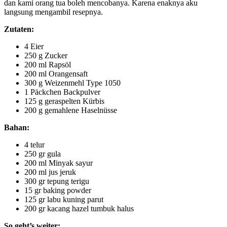
dan kami orang tua boleh mencobanya. Karena enaknya aku
langsung mengambil resepnya.
Zutaten:
4 Eier
250 g Zucker
200 ml Rapsöl
200 ml Orangensaft
300 g Weizenmehl Type 1050
1 Päckchen Backpulver
125 g geraspelten Kürbis
200 g gemahlene Haselnüsse
Bahan:
4 telur
250 gr gula
200 ml Minyak sayur
200 ml jus jeruk
300 gr tepung terigu
15 gr baking powder
125 gr labu kuning parut
200 gr kacang hazel tumbuk halus
So geht’s weiter: