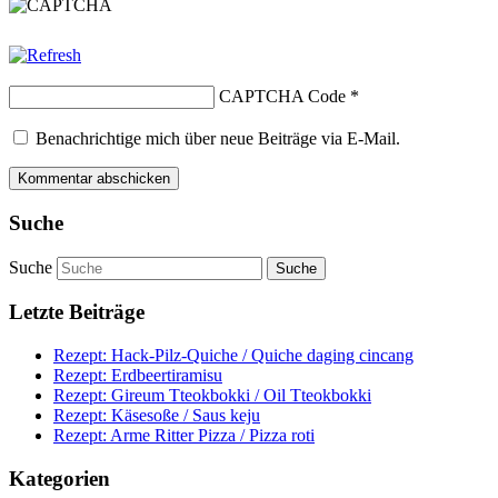
CAPTCHA Code
*
Benachrichtige mich über neue Beiträge via E-Mail.
Suche
Suche
Letzte Beiträge
Rezept: Hack-Pilz-Quiche / Quiche daging cincang
Rezept: Erdbeertiramisu
Rezept: Gireum Tteokbokki / Oil Tteokbokki
Rezept: Käsesoße / Saus keju
Rezept: Arme Ritter Pizza / Pizza roti
Kategorien