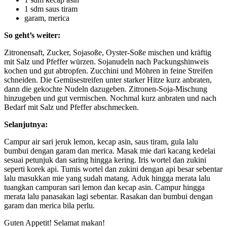
1 sdm saus tiram
garam, merica
So geht’s weiter:
Zitronensaft, Zucker, Sojasoße, Oyster-Soße mischen und kräftig
mit Salz und Pfeffer würzen. Sojanudeln nach Packungshinweis
kochen und gut abtropfen. Zucchini und Möhren in feine Streifen
schneiden. Die Gemüsestreifen unter starker Hitze kurz anbraten,
dann die gekochte Nudeln dazugeben. Zitronen-Soja-Mischung
hinzugeben und gut vermischen. Nochmal kurz anbraten und nach
Bedarf mit Salz und Pfeffer abschmecken.
Selanjutnya:
Campur air sari jeruk lemon, kecap asin, saus tiram, gula lalu
bumbui dengan garam dan merica. Masak mie dari kacang kedelai
sesuai petunjuk dan saring hingga kering. Iris wortel dan zukini
seperti korek api. Tumis wortel dan zukini dengan api besar sebentar
lalu masukkan mie yang sudah matang. Aduk hingga merata lalu
tuangkan campuran sari lemon dan kecap asin. Campur hingga
merata lalu panasakan lagi sebentar. Rasakan dan bumbui dengan
garam dan merica bila perlu.
Guten Appetit! Selamat makan!