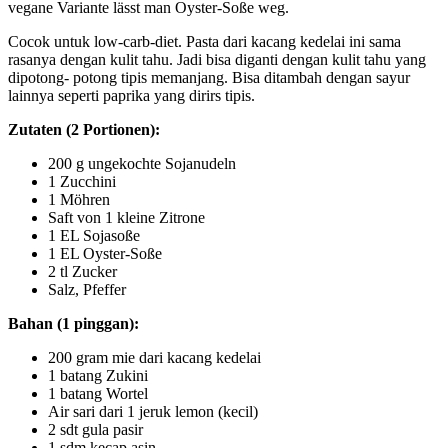
vegane Variante lässt man Oyster-Soße weg.
Cocok untuk low-carb-diet. Pasta dari kacang kedelai ini sama
rasanya dengan kulit tahu. Jadi bisa diganti dengan kulit tahu yang
dipotong- potong tipis memanjang. Bisa ditambah dengan sayur
lainnya seperti paprika yang dirirs tipis.
Zutaten (2 Portionen):
200 g ungekochte Sojanudeln
1 Zucchini
1 Möhren
Saft von 1 kleine Zitrone
1 EL Sojasoße
1 EL Oyster-Soße
2 tl Zucker
Salz, Pfeffer
Bahan (1 pinggan):
200 gram mie dari kacang kedelai
1 batang Zukini
1 batang Wortel
Air sari dari 1 jeruk lemon (kecil)
2 sdt gula pasir
1 sdm kecap asin