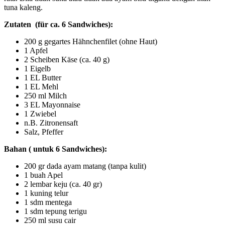
tuna kaleng.
Zutaten (für ca. 6 Sandwiches):
200 g gegartes Hähnchenfilet (ohne Haut)
1 Apfel
2 Scheiben Käse (ca. 40 g)
1 Eigelb
1 EL Butter
1 EL Mehl
250 ml Milch
3 EL Mayonnaise
1 Zwiebel
n.B. Zitronensaft
Salz, Pfeffer
Bahan ( untuk 6 Sandwiches):
200 gr dada ayam matang (tanpa kulit)
1 buah Apel
2 lembar keju (ca. 40 gr)
1 kuning telur
1 sdm mentega
1 sdm tepung terigu
250 ml susu cair