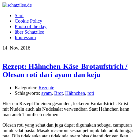
OK
Start
Cookie Policy
Photo of the day
über Schatzilee
Impressum
14.
Nov.
2016
Rezept: Hähnchen-Käse-Brotaufstrich /
Olesan roti dari ayam dan keju
Kategorien:
Rezepte
Schlagworte:
ayam
,
Brot
,
Hähnchen
,
roti
Hier ein Rezept für einen gesunden, leckeren Brotaufstrich. Er ist
mit Nudeln auch als Nudelsalat verwendbar. Statt Hähnchen kann
man auch Thunfisch nehmen.
Olesan roti yang sehat dan juga dapat digunakan sebagai campuran
untuk salat pasta. Masak macaroni sesuai petunjuk lalu aduk hingga
rata. Bila tidak suka atau tidak ada ayam bisa diganti dengan ikan