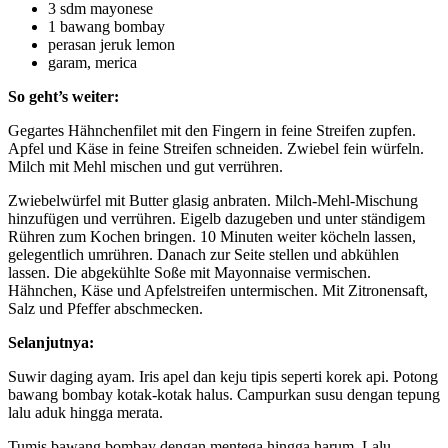
3 sdm mayonese
1 bawang bombay
perasan jeruk lemon
garam, merica
So geht’s weiter:
Gegartes Hähnchenfilet mit den Fingern in feine Streifen zupfen.
Apfel und Käse in feine Streifen schneiden. Zwiebel fein würfeln.
Milch mit Mehl mischen und gut verrühren.
Zwiebelwürfel mit Butter glasig anbraten. Milch-Mehl-Mischung
hinzufügen und verrühren. Eigelb dazugeben und unter ständigem
Rühren zum Kochen bringen. 10 Minuten weiter köcheln lassen,
gelegentlich umrühren. Danach zur Seite stellen und abkühlen
lassen. Die abgekühlte Soße mit Mayonnaise vermischen.
Hähnchen, Käse und Apfelstreifen untermischen. Mit Zitronensaft,
Salz und Pfeffer abschmecken.
Selanjutnya:
Suwir daging ayam. Iris apel dan keju tipis seperti korek api. Potong
bawang bombay kotak-kotak halus. Campurkan susu dengan tepung
lalu aduk hingga merata.
Tumis bawang bombay dengan mentega hingga harum. Lalu