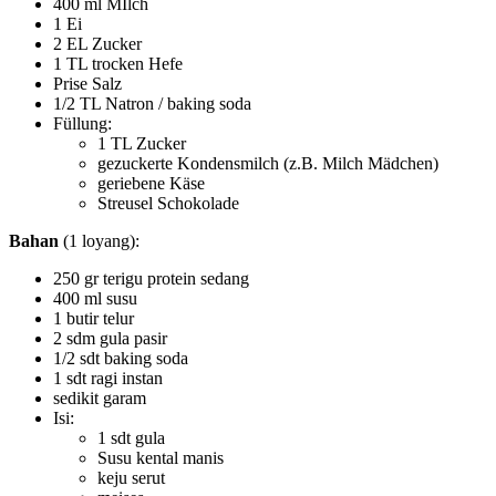
400 ml MIlch
1 Ei
2 EL Zucker
1 TL trocken Hefe
Prise Salz
1/2 TL Natron / baking soda
Füllung:
1 TL Zucker
gezuckerte Kondensmilch (z.B. Milch Mädchen)
geriebene Käse
Streusel Schokolade
Bahan
(1 loyang):
250 gr terigu protein sedang
400 ml susu
1 butir telur
2 sdm gula pasir
1/2 sdt baking soda
1 sdt ragi instan
sedikit garam
Isi:
1 sdt gula
Susu kental manis
keju serut