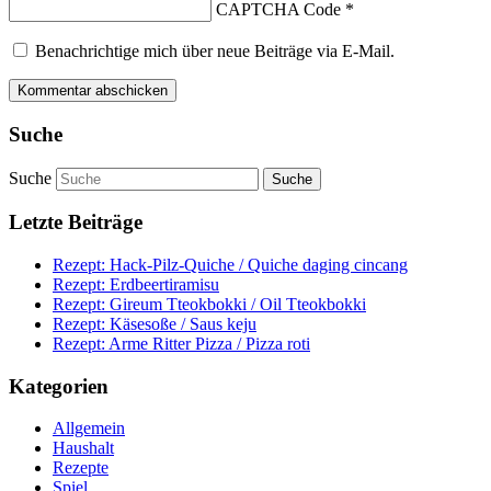
CAPTCHA Code
*
Benachrichtige mich über neue Beiträge via E-Mail.
Suche
Suche
Letzte Beiträge
Rezept: Hack-Pilz-Quiche / Quiche daging cincang
Rezept: Erdbeertiramisu
Rezept: Gireum Tteokbokki / Oil Tteokbokki
Rezept: Käsesoße / Saus keju
Rezept: Arme Ritter Pizza / Pizza roti
Kategorien
Allgemein
Haushalt
Rezepte
Spiel