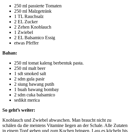
250 ml passierte Tomaten
250 ml Malzgetränk
1 TL Rauchsalz
2 EL Zucker
2 Zehen Knoblauch
1 Zwiebel
2 EL Balsamico Essig
etwas Pfeffer
Bahan:
250 ml tomat kaleng berbentuk pasta.
250 ml malt beer
1 sdt smoked salt
2 sdm gula pasir
2 siung bawang putih
1 buah bawang bombay
2 sdm cuka balsamico
sedikit merica
So geht’s weiter:
Knoblauch und Zwiebel abwaschen. Man braucht nicht zu
schälen da die meistens Vitamine liegen an der Schale. Alle Zutaten
in einem Topf geben und zum Kochen bringen. Lass es köcheln bis