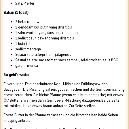
Salz, Pfeffer
Bahan (1 toast):
2 helai roti tawar
1 genggam kol putih yang diris tipis
1 sdm wortell yang diris tipis (Julienne)
1sedikit daun bawang yang diris tipis
1 butir telur
sedikit mentega
Sesuai selera: keju, ham, jalapenos
Sesuai selera: saos tomat, saos sambel, selai stroberi, saus BBQ
garam, merica
So geht’s weiter:
Ei verquirlen. Fein geschnittene Kohl, Möhre und Frühlingszwiebel
dazugeben. Die Mischung salzen, gut vermischen und die Gemüsemischung
etwas zerdrücken. Ein kleine Pfanne (wenn es gibt quadratische) mit etwas
Öl/ Butter erwärmen dann Gemüse-Ei-Mischung dazugeben. Beide Seite
mit mittlere Hitze etwas braun anbraten. Zur Seite stellen.
Etwas Butter in der Pfanne zerlassen und die Brotscheiben beide Seiten
knusprig anbraten.