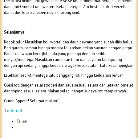
Die Brotscheiben mit gewünschte Soße und Erdbeermarmelade schmieren
dann mit Omelett und weitere Belag belegen. Am besten sofort verzehrt
damit die Toastscheiben noch knusprig sind.
Selanjutnya:
Kocok telur. Masukkan kol, wortel dan daun bawang yang sudah diris halus.
Beri garam, campur hingga merata lalu tekan- tekan sayuran dengan garpu.
Panaskan wajan kecil (bila ada yang persegi) dengan sedikit
minyak/mentega. Masukkan campuran telur dan sayuran lalu goreng
dengan api sedang hingga kedua sisi agak kecokelatan. Lalu kesampingkan
Lelehkan sedikit mentega lalu panggang roti hingga kedua sisi renyah.
Olesi roti dengan selai stroberi dan saus sesuali selera dan letakan omelet
dan toping sesuai selera. Makan selagi hangat supaya roti tetap renyah.
Guten Appetit! Selamat makan!
Teile mit:
Teilen