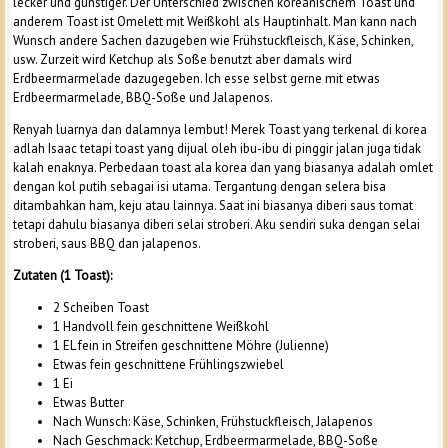
lecker und günstiger. Der Unterschied zwischen koreanischem Toast und
anderem Toast ist Omelett mit Weißkohl als Hauptinhalt. Man kann nach
Wunsch andere Sachen dazugeben wie Frühstuckfleisch, Käse, Schinken,
usw. Zurzeit wird Ketchup als Soße benutzt aber damals wird
Erdbeermarmelade dazugegeben. Ich esse selbst gerne mit etwas
Erdbeermarmelade, BBQ-Soße und Jalapenos.
Renyah luarnya dan dalamnya lembut! Merek Toast yang terkenal di korea
adlah Isaac tetapi toast yang dijual oleh ibu-ibu di pinggir jalan juga tidak
kalah enaknya. Perbedaan toast ala korea dan yang biasanya adalah omlet
dengan kol putih sebagai isi utama. Tergantung dengan selera bisa
ditambahkan ham, keju atau lainnya. Saat ini biasanya diberi saus tomat
tetapi dahulu biasanya diberi selai stroberi. Aku sendiri suka dengan selai
stroberi, saus BBQ dan jalapenos.
Zutaten (1 Toast):
2 Scheiben Toast
1 Handvoll fein geschnittene Weißkohl
1 EL fein in Streifen geschnittene Möhre (Julienne)
Etwas fein geschnittene Frühlingszwiebel
1 Ei
Etwas Butter
Nach Wunsch: Käse, Schinken, Frühstuckfleisch, Jalapenos
Nach Geschmack: Ketchup, Erdbeermarmelade, BBQ-Soße