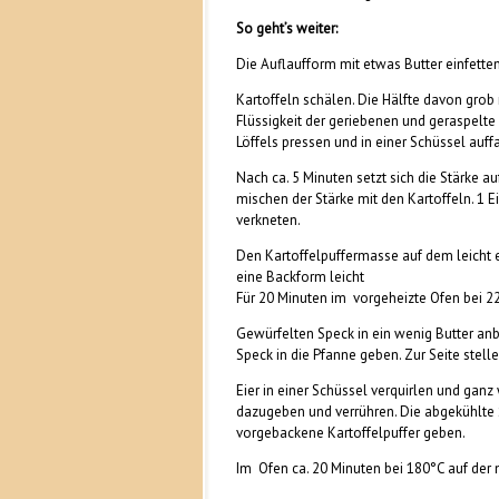
So geht’s weiter:
Die Auflaufform mit etwas Butter einfetten
Kartoffeln schälen. Die Hälfte davon grob
Flüssigkeit der geriebenen und geraspelte 
Löffels pressen und in einer Schüssel auff
Nach ca. 5 Minuten setzt sich die Stärke a
mischen der Stärke mit den Kartoffeln. 1 Ei
verkneten.
Den Kartoffelpuffermasse auf dem leicht 
eine Backform leicht
Für 20 Minuten im vorgeheizte Ofen bei 2
Gewürfelten Speck in ein wenig Butter an
Speck in die Pfanne geben. Zur Seite stel
Eier in einer Schüssel verquirlen und ganz
dazugeben und verrühren. Die abgekühlte
vorgebackene Kartoffelpuffer geben.
Im Ofen ca. 20 Minuten bei 180°C auf der 