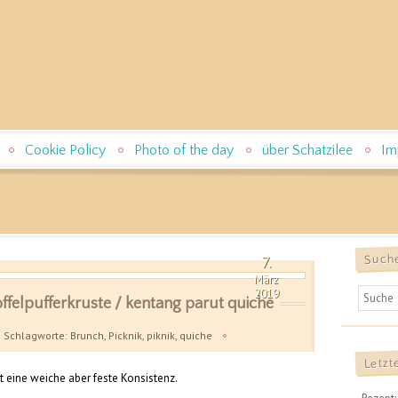
Cookie Policy
Photo of the day
über Schatzilee
Im
7.
Such
März
2019
ffelpufferkruste / kentang parut quiche
Schlagworte:
Brunch
,
Picknik
,
piknik
,
quiche
Letzt
ht eine weiche aber feste Konsistenz.