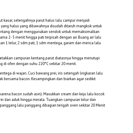
ut kasar, setengahnya parut halus lalu campur menjadi
an yang halus yang dibawahnya disudah ditaruh mangkok untuk
kentang dengan menggunakan sendok untuk memaksimalkan
lama 2- 5 menit hingga pati terpisah dengan air. Buang air lalu
an 1 telur, 2 sdm pati, 1 sdm mentega, garam dan merica lalu
Letakkan campuran kentang parut diatasnya hingga menutupi
ng di ofen dengan suhu 220°C sekitar 20 menit.
tega di wajan. Cuci bawang prei, iris setengah lingkaran lalu
k bersama bacon. Kesampingkan dan biarkan agar sedikit
m (karena bacon sudah asin). Masukkan cream dan keju lalu kocok
ei dan aduk hingga merata. Tuangkan campuran telur dan
panggang lalu panggang dibagian tengah oven sekitar 20 Menit