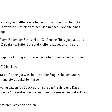
.
 raspeln, die Hälfte fein reiben und zusammenmischen. Die
Kartoffeln durch einen feinen Sieb mit der Rückseite eines
angen.
uf dem Boden der Schüssel ab. Gießen die Flüssigkeit aus und
, 2 EL Stärke, Butter, Salz und Pfeffer dazugeben und schön
eingeölte Form gleichmässig verteilen. Eine Tarte-Form oder
20°C backen.
braten. Porree gut waschen, in halbe Ringe scheiden und zum
len und etwas abkühlen lassen.
 wenig salzen (da Speck schon salzig ist). Sahne und Käse
 Speck-Porree-Mischung hinzufügen un vermischen und auf dem
mittleren Schienen backen.