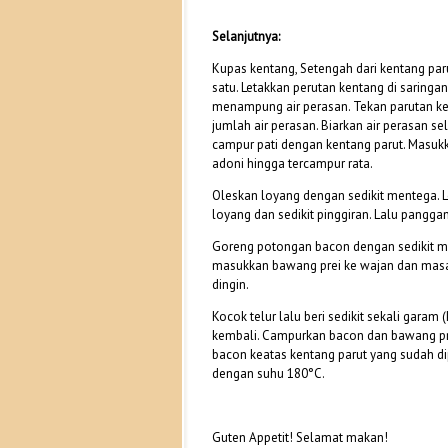
Selanjutnya:
Kupas kentang, Setengah dari kentang par
satu. Letakkan perutan kentang di saring
menampung air perasan. Tekan parutan 
jumlah air perasan. Biarkan air perasan se
campur pati dengan kentang parut. Masukk
adoni hingga tercampur rata.
Oleskan loyang dengan sedikit mentega. 
loyang dan sedikit pinggiran. Lalu pangga
Goreng potongan bacon dengan sedikit men
masukkan bawang prei ke wajan dan masa
dingin.
Kocok telur lalu beri sedikit sekali gara
kembali. Campurkan bacon dan bawang pr
bacon keatas kentang parut yang sudah di
dengan suhu 180°C.
Guten Appetit! Selamat makan!