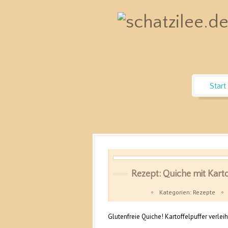
OK
Start
Rezept: Quiche mit Karto
Kategorien:
Rezepte
Glutenfreie Quiche! Kartoffelpuffer verlei