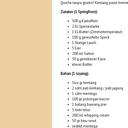
Quiche tanpa gluten! Kentang parut meme
Zutaten (1 Springfrom):
500 g Kartoffeln
2 EL Speisestärke
1 EL Butter (Zimmertemperatur)
100 g gewürfelte Speck
1 Stange Lauch
5 Eier
200 ml Sahne
50 g geriebener Käse
etwas Butter
Bahan (1 loyang):
5oo gr kentang
2 sdm pati kentang / pati jagung
1 sdm mentega
100 gr potongan bacon
1 batang bawang prei
5 butir telur
200 ml whipping cream
50 gr keju serut
sedikit mentega