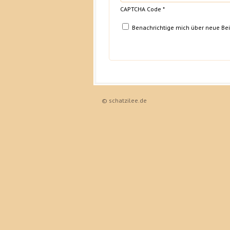
CAPTCHA Code
*
Benachrichtige mich über neue Beit
© schatzilee.de