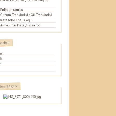
 Hack-Pilz-Quiche / Quiche daging
g
 Erdbeertiramisu
 Gireum Tteokbokki / Oil Tteokbokki
 Käsesoße / Saus keju
 Arme Ritter Pizza / Pizza roti
orien
ein
lt
e
des Tages