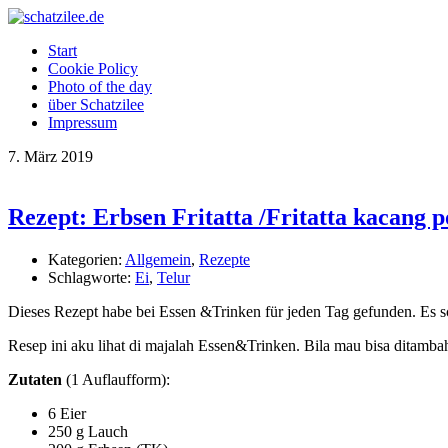
Start
Cookie Policy
Photo of the day
über Schatzilee
Impressum
7.
März
2019
Rezept: Erbsen Fritatta /Fritatta kacang 
Kategorien:
Allgemein
,
Rezepte
Schlagworte:
Ei
,
Telur
Dieses Rezept habe bei Essen &Trinken für jeden Tag gefunden. Es s
Resep ini aku lihat di majalah Essen&Trinken. Bila mau bisa ditambah
Zutaten
(1 Auflaufform):
6 Eier
250 g Lauch