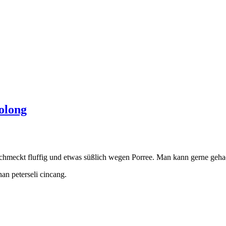
OK
polong
chmeckt fluffig und etwas süßlich wegen Porree. Man kann gerne gehac
an peterseli cincang.