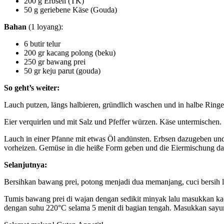
200 g Erbsen (TK)
50 g geriebene Käse (Gouda)
Bahan
(1 loyang):
6 butir telur
200 gr kacang polong (beku)
250 gr bawang prei
50 gr keju parut (gouda)
So geht’s weiter:
Lauch putzen, längs halbieren, gründlich waschen und in halbe Ringe
Eier verquirlen und mit Salz und Pfeffer würzen. Käse untermischen.
Lauch in einer Pfanne mit etwas Öl andünsten. Erbsen dazugeben und 
vorheizen. Gemüse in die heiße Form geben und die Eiermischung dar
Selanjutnya:
Bersihkan bawang prei, potong menjadi dua memanjang, cuci bersih la
Tumis bawang prei di wajan dengan sedikit minyak lalu masukkan k
dengan suhu 220°C selama 5 menit di bagian tengah. Masukkan sayur