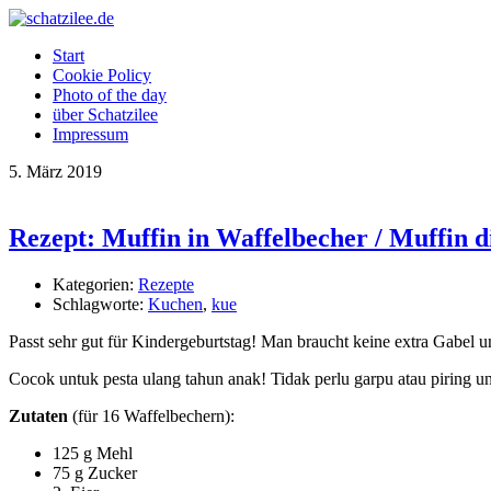
Start
Cookie Policy
Photo of the day
über Schatzilee
Impressum
5.
März
2019
Rezept: Muffin in Waffelbecher / Muffin 
Kategorien:
Rezepte
Schlagworte:
Kuchen
,
kue
Passt sehr gut für Kindergeburtstag! Man braucht keine extra Gabel un
Cocok untuk pesta ulang tahun anak! Tidak perlu garpu atau piring 
Zutaten
(für 16 Waffelbechern):
125 g Mehl
75 g Zucker