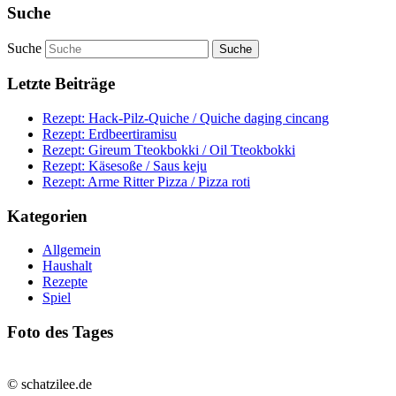
Suche
Suche
Letzte Beiträge
Rezept: Hack-Pilz-Quiche / Quiche daging cincang
Rezept: Erdbeertiramisu
Rezept: Gireum Tteokbokki / Oil Tteokbokki
Rezept: Käsesoße / Saus keju
Rezept: Arme Ritter Pizza / Pizza roti
Kategorien
Allgemein
Haushalt
Rezepte
Spiel
Foto des Tages
© schatzilee.de