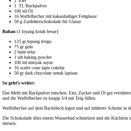
2 Eier
1 TL Backpulver
100 ml Öl
16 Waffelbecher mit kakaohaltiger Fettglasur
50 g Zartbitterschokolade für Glasur
Bahan
(1 loyang kotak besar):
125 gr tepung terigu
75 gr gula
2 butir telur
1 sdt baking powder
100 ml minyak sayur
16 wafer cone lapis cokelat
50 gr dark chocolate untuk lapisan
So geht’s weiter:
Das Mehl mit Backpulver mischen. Eier, Zucker und Öl gut verrühren
und die Waffelbecher zu knapp 3/4 mit Teig füllen.
Waffelbecher auf dem Backblech legen und auf mittlerer Scheine in 
Die Schokolade über einem Wasserbad schmelzen und die Küchlein mi
streuen.