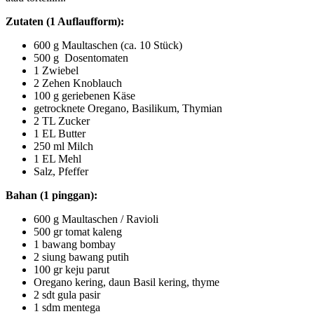
Zutaten (1 Auflaufform):
600 g Maultaschen (ca. 10 Stück)
500 g Dosentomaten
1 Zwiebel
2 Zehen Knoblauch
100 g geriebenen Käse
getrocknete Oregano, Basilikum, Thymian
2 TL Zucker
1 EL Butter
250 ml Milch
1 EL Mehl
Salz, Pfeffer
Bahan (1 pinggan):
600 g Maultaschen / Ravioli
500 gr tomat kaleng
1 bawang bombay
2 siung bawang putih
100 gr keju parut
Oregano kering, daun Basil kering, thyme
2 sdt gula pasir
1 sdm mentega