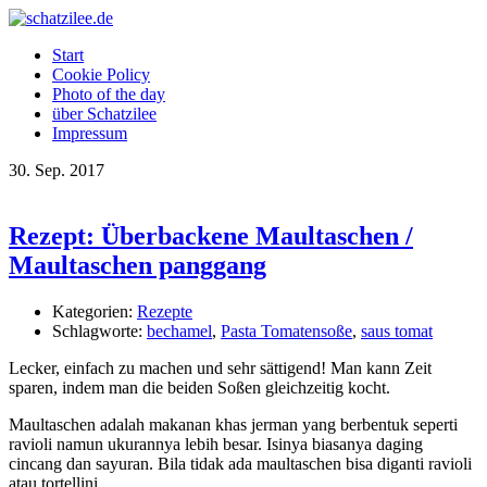
OK
Start
Cookie Policy
Photo of the day
über Schatzilee
Impressum
30.
Sep.
2017
Rezept: Überbackene Maultaschen /
Maultaschen panggang
Kategorien:
Rezepte
Schlagworte:
bechamel
,
Pasta Tomatensoße
,
saus tomat
Lecker, einfach zu machen und sehr sättigend! Man kann Zeit
sparen, indem man die beiden Soßen gleichzeitig kocht.
Maultaschen adalah makanan khas jerman yang berbentuk seperti
ravioli namun ukurannya lebih besar. Isinya biasanya daging
cincang dan sayuran. Bila tidak ada maultaschen bisa diganti ravioli
atau tortellini.