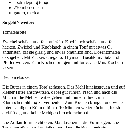
1 sdm tepung terigu
250 ml susu cair
garam, merica
So geht’s weiter:
Tomatensoße:
Zwiebel schälen und fein würfeln. Knoblauch schälen und fein
hacken. Zwiebel und Knoblauch in einem Topf mit etwas Öl
andünsten, bis sie glasig und etwas bräunlich sind. Dosentomaten
dazugeben. Mit Zucker, Oregano, Thymian, Basilikum, Salz und
Pfeffer würzen. Zum Kochen bringen und für ca. 15 Min. Köcheln
lassen.
Bechamelsoße:
Die Butter in einem Topf zerlassen. Das Mehl hineinstreuen und auf
kleiner Hitze anschwitzen, dabei gut rühren. Nach und nach die
Milch in die Mehlschwitze geben und immer rühren, um
Klümpchenbildung zu vermeiden. Zum Kochen bringen und weiter
unter ständigem Rühren für ca. 10 Minuten weiter köcheln, bis sie
dickflüssig und keine Mehlgeschmack mehr hat.
Die Auflaufform leicht ölen. Maultaschen in die Form legen. Die
Tomatensoße darauf verteilen und dann die Bechamelsoße