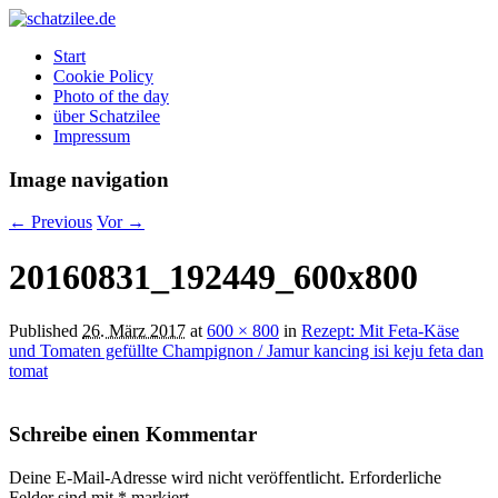
OK
Start
Cookie Policy
Photo of the day
über Schatzilee
Impressum
Image navigation
← Previous
Vor →
20160831_192449_600x800
Published
26. März 2017
at
600 × 800
in
Rezept: Mit Feta-Käse
und Tomaten gefüllte Champignon / Jamur kancing isi keju feta dan
tomat
Schreibe einen Kommentar
Deine E-Mail-Adresse wird nicht veröffentlicht.
Erforderliche
Felder sind mit
*
markiert