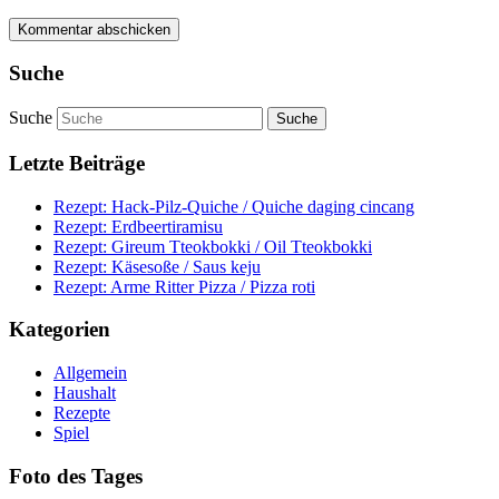
Suche
Suche
Letzte Beiträge
Rezept: Hack-Pilz-Quiche / Quiche daging cincang
Rezept: Erdbeertiramisu
Rezept: Gireum Tteokbokki / Oil Tteokbokki
Rezept: Käsesoße / Saus keju
Rezept: Arme Ritter Pizza / Pizza roti
Kategorien
Allgemein
Haushalt
Rezepte
Spiel
Foto des Tages