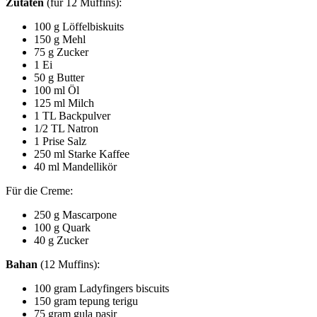
Zutaten
(für 12 Muffins):
100 g Löffelbiskuits
150 g Mehl
75 g Zucker
1 Ei
50 g Butter
100 ml Öl
125 ml Milch
1 TL Backpulver
1/2 TL Natron
1 Prise Salz
250 ml Starke Kaffee
40 ml Mandellikör
Für die Creme:
250 g Mascarpone
100 g Quark
40 g Zucker
Bahan
(12 Muffins):
100 gram Ladyfingers biscuits
150 gram tepung terigu
75 gram gula pasir