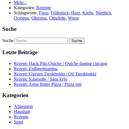
Mehr...
Kategorien:
Rezepte
Schlagworte:
Figur
,
Frühstück
,
Herz
,
Krebs
,
Niedlich
,
Octopus
,
Oktopus
,
Omelette
,
Wurst
Suche
Suche
Letzte Beiträge
Rezept: Hack-Pilz-Quiche / Quiche daging cincang
Rezept: Erdbeertiramisu
Rezept: Gireum Tteokbokki / Oil Tteokbokki
Rezept: Käsesoße / Saus keju
Rezept: Arme Ritter Pizza / Pizza roti
Kategorien
Allgemein
Haushalt
Rezepte
Spiel