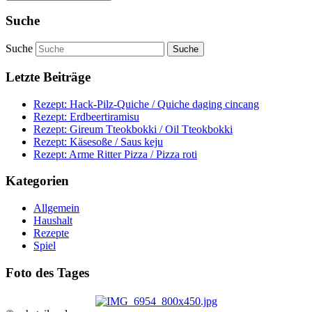
Suche
Suche
Letzte Beiträge
Rezept: Hack-Pilz-Quiche / Quiche daging cincang
Rezept: Erdbeertiramisu
Rezept: Gireum Tteokbokki / Oil Tteokbokki
Rezept: Käsesoße / Saus keju
Rezept: Arme Ritter Pizza / Pizza roti
Kategorien
Allgemein
Haushalt
Rezepte
Spiel
Foto des Tages