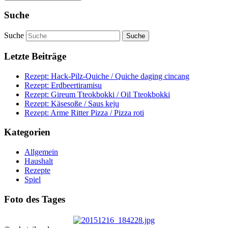
Suche
Suche
Letzte Beiträge
Rezept: Hack-Pilz-Quiche / Quiche daging cincang
Rezept: Erdbeertiramisu
Rezept: Gireum Tteokbokki / Oil Tteokbokki
Rezept: Käsesoße / Saus keju
Rezept: Arme Ritter Pizza / Pizza roti
Kategorien
Allgemein
Haushalt
Rezepte
Spiel
Foto des Tages