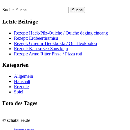
Suche
Letzte Beiträge
Rezept: Hack-Pilz-Quiche / Quiche daging cincang
Rezept: Erdbeertiramisu
Rezept: Gireum Tteokbokki / Oil Tteokbokki
Rezept: Käsesoße / Saus keju
Rezept: Arme Ritter Pizza / Pizza roti
Kategorien
Allgemein
Haushalt
Rezepte
Spiel
Foto des Tages
© schatzilee.de