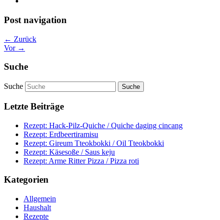
Post navigation
← Zurück
Vor →
Suche
Suche
Letzte Beiträge
Rezept: Hack-Pilz-Quiche / Quiche daging cincang
Rezept: Erdbeertiramisu
Rezept: Gireum Tteokbokki / Oil Tteokbokki
Rezept: Käsesoße / Saus keju
Rezept: Arme Ritter Pizza / Pizza roti
Kategorien
Allgemein
Haushalt
Rezepte