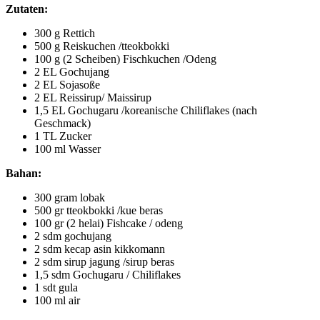
Zutaten:
300 g Rettich
500 g Reiskuchen /tteokbokki
100 g (2 Scheiben) Fischkuchen /Odeng
2 EL Gochujang
2 EL Sojasoße
2 EL Reissirup/ Maissirup
1,5 EL Gochugaru /koreanische Chiliflakes (nach
Geschmack)
1 TL Zucker
100 ml Wasser
Bahan:
300 gram lobak
500 gr tteokbokki /kue beras
100 gr (2 helai) Fishcake / odeng
2 sdm gochujang
2 sdm kecap asin kikkomann
2 sdm sirup jagung /sirup beras
1,5 sdm Gochugaru / Chiliflakes
1 sdt gula
100 ml air