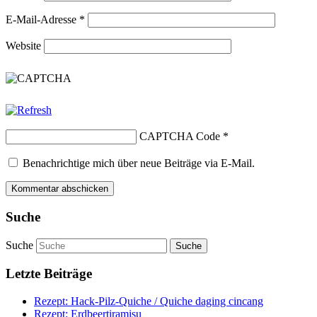
E-Mail-Adresse
*
Website
CAPTCHA Code
*
Benachrichtige mich über neue Beiträge via E-Mail.
Suche
Suche
Letzte Beiträge
Rezept: Hack-Pilz-Quiche / Quiche daging cincang
Rezept: Erdbeertiramisu