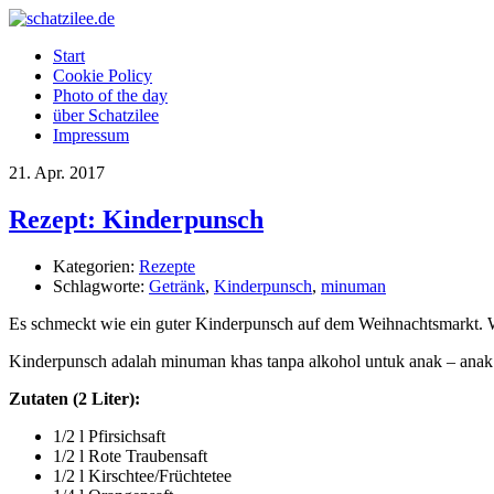
Start
Cookie Policy
Photo of the day
über Schatzilee
Impressum
21.
Apr.
2017
Rezept: Kinderpunsch
Kategorien:
Rezepte
Schlagworte:
Getränk
,
Kinderpunsch
,
minuman
Es schmeckt wie ein guter Kinderpunsch auf dem Weihnachtsmarkt. Wi
Kinderpunsch adalah minuman khas tanpa alkohol untuk anak – anak
Zutaten (2 Liter):
1/2 l Pfirsichsaft
1/2 l Rote Traubensaft
1/2 l Kirschtee/Früchtetee