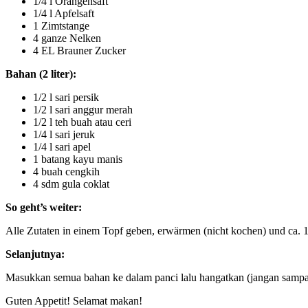
1/4 l Orangensaft
1/4 l Apfelsaft
1 Zimtstange
4 ganze Nelken
4 EL Brauner Zucker
Bahan (2 liter):
1/2 l sari persik
1/2 l sari anggur merah
1/2 l teh buah atau ceri
1/4 l sari jeruk
1/4 l sari apel
1 batang kayu manis
4 buah cengkih
4 sdm gula coklat
So geht’s weiter:
Alle Zutaten in einem Topf geben, erwärmen (nicht kochen) und ca. 1
Selanjutnya:
Masukkan semua bahan ke dalam panci lalu hangatkan (jangan sampai
Guten Appetit! Selamat makan!