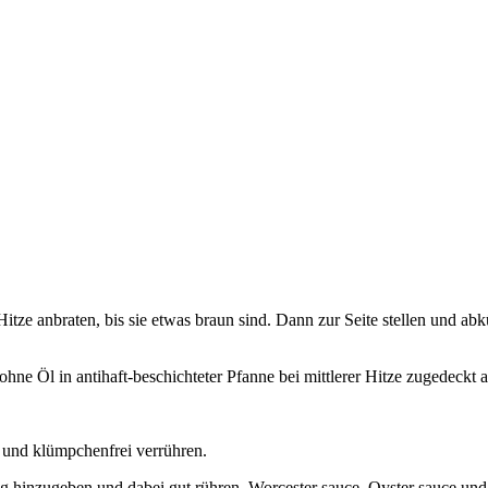
 Hitze anbraten, bis sie etwas braun sind. Dann zur Seite stellen und a
hne Öl in antihaft-beschichteter Pfanne bei mittlerer Hitze zugedeckt a
und klümpchenfrei verrühren.
ung hinzugeben und dabei gut rühren. Worcester sauce, Oyster sauce 