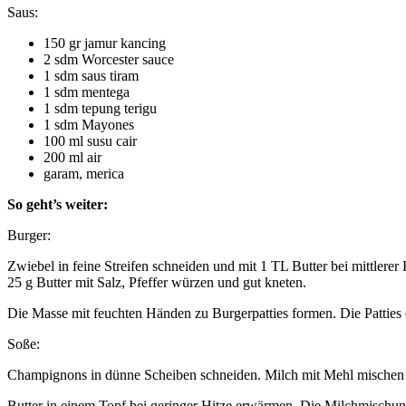
Saus:
150 gr jamur kancing
2 sdm Worcester sauce
1 sdm saus tiram
1 sdm mentega
1 sdm tepung terigu
1 sdm Mayones
100 ml susu cair
200 ml air
garam, merica
So geht’s weiter:
Burger:
Zwiebel in feine Streifen schneiden und mit 1 TL Butter bei mittlerer
25 g Butter mit Salz, Pfeffer würzen und gut kneten.
Die Masse mit feuchten Händen zu Burgerpatties formen. Die Patties o
Soße:
Champignons in dünne Scheiben schneiden. Milch mit Mehl mischen 
Butter in einem Topf bei geringer Hitze erwärmen. Die Milchmisch