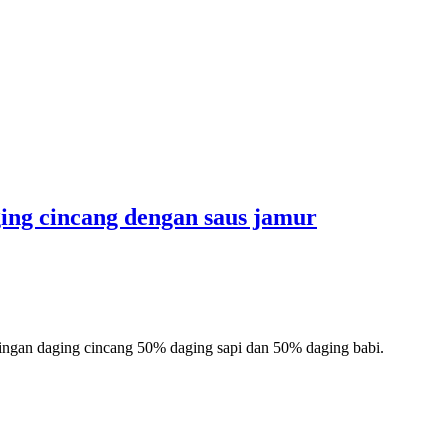
OK
ging cincang dengan saus jamur
ingan daging cincang 50% daging sapi dan 50% daging babi.