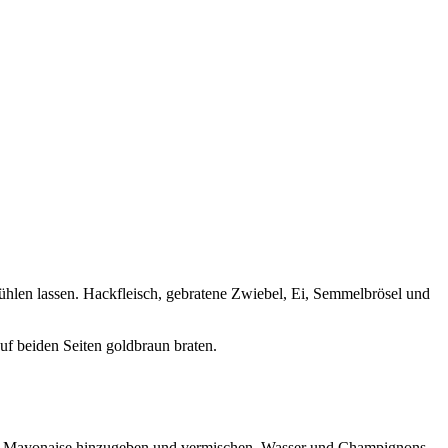
bkühlen lassen. Hackfleisch, gebratene Zwiebel, Ei, Semmelbrösel und
uf beiden Seiten goldbraun braten.
und Mayonaise hinzugeben und vermischen. Wasser und Champignons