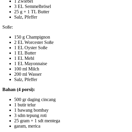
1 Zwiebel
3 EL Semmelbrösel
25 g + 1 TL Butter
Salz, Pfeffer
Soße:
150 g Champignon
2 EL Worcester Soße
1 EL Oyster Soße
1 EL Butter
1 EL Mehl
1 EL Mayonnaise
100 ml Milch
200 ml Wasser
Salz, Pfeffer
Bahan (4 porsi):
500 gr daging cincang
1 butir telur
1 bawang bombay
3 sdm tepung roti
25 gram + 1 sdt mentega
garam, merica