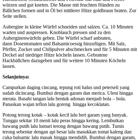
würzen und gut kneten. Die Masse mit feuchten Händen zu
Bällchen formen und in Öl bei mittlerer Hitze goldbraun braten. Zur
Seite stellen.
Aubergine in kleine Würfel schneiden und salzen. Ca. 10 Minuten
warten und auspressen. Knoblauch pressen und zu den
Auberginenwürfeln geben. Die Würfel scharf anbraten,
dann Dosentomaten und Balsamicoessig hinzufügen. Mit Salz,
Pfeffer, Zucker und Chilipulver abschmecken und für 5 Minuten mit
Deckel auf niedriger Hitze köcheln lassen. Gebratene
Hackbällchen dazugeben und für weitere 10 Minuten Köcheln
lassen.
Selanjutnya:
Campurkan daging cincang, tepung roti halus und peterseli yang
sudah dicincang. Bumbui dengan garam dan merica. Uleni hingga
merata. Basahi tangan lalu bentuk adonan menjadi bola – bola.
Panaskan wajan teflon lalu goreng hingga kecoklatan.
Potong terong kotak – kotak kecil lalu beri garam yang banyak.
Tunggu sekitar 10 menit lalu peras hingga kering. Lembutkan
bawang putih lalu lumuri terong dengan bawang putih. Tumis
terong sebentar dengan api besar lalu masukkan tomat kaleng dan
cuka balsamic lalu masak hingga mendidih. Bumbui dengan garam,