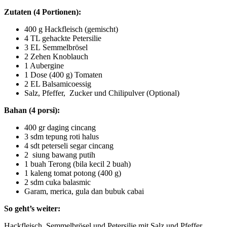
Zutaten (4 Portionen):
400 g Hackfleisch (gemischt)
4 TL gehackte Petersilie
3 EL Semmelbrösel
2 Zehen Knoblauch
1 Aubergine
1 Dose (400 g) Tomaten
2 EL Balsamicoessig
Salz, Pfeffer, Zucker und Chilipulver (Optional)
Bahan (4 porsi):
400 gr daging cincang
3 sdm tepung roti halus
4 sdt peterseli segar cincang
2 siung bawang putih
1 buah Terong (bila kecil 2 buah)
1 kaleng tomat potong (400 g)
2 sdm cuka balasmic
Garam, merica, gula dan bubuk cabai
So geht’s weiter:
Hackfleisch, Semmelbrösel und Petersilie mit Salz und Pfeffer